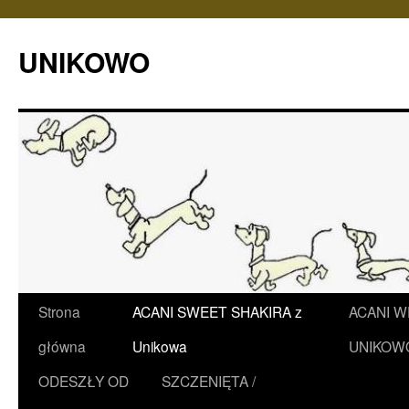
UNIKOWO
Przejdź
Strona
ACANI SWEET SHAKIRA z
ACANI 
do
główna
Unikowa
UNIKOW
treści
ODESZŁY OD
SZCZENIĘTA /