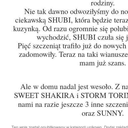
rodziny.
Nie tak dawno odwoziłyśmy do n
ciekawską SHUBI, która będzie teraz
kuzynką. Od razu ogromnie się polub
wychodzić, SHUBI czuła się j
Pięć szczeniąt trafiło już do nowyc
zadomowiły. Teraz na taki wianuszek
mam już szans.
Ale w domu nadal jest wesoło. Z na
SWEET SHAKIRA i STORM TORINO.
nami na razie jeszcze 3 inne szcz
oraz SUNNY.
Ten wpis został opublikowany w kategorii
unikowo
. Dodaj zakła