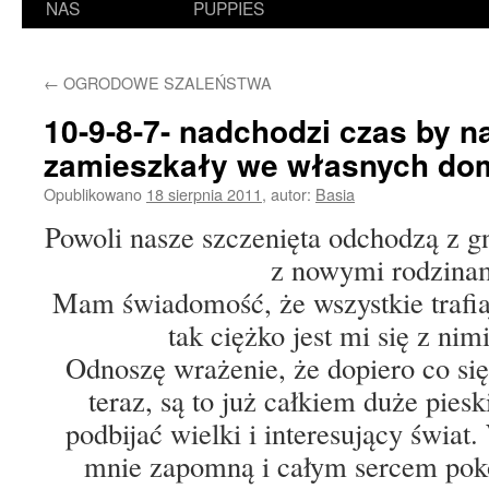
NAS
PUPPIES
←
OGRODOWE SZALEŃSTWA
10-9-8-7- nadchodzi czas by n
zamieszkały we własnych do
Opublikowano
18 sierpnia 2011
,
autor:
Basia
Powoli nasze szczenięta odchodzą z g
z nowymi rodzina
Mam świadomość, że wszystkie trafiaj
tak ciężko jest mi się z nim
Odnoszę wrażenie, że dopiero co się 
teraz, są to już całkiem duże piesk
podbijać wielki i interesujący świat
mnie zapomną i całym sercem pok