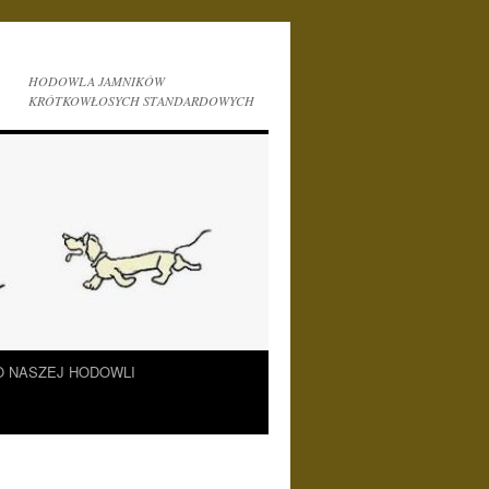
HODOWLA JAMNIKÓW
KRÓTKOWŁOSYCH STANDARDOWYCH
O NASZEJ HODOWLI