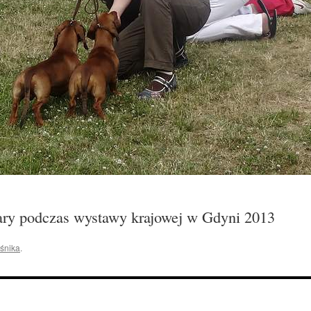
ary podczas wystawy krajowej w Gdyni 2013
śnika
.