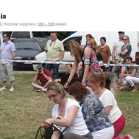
ia
3
|
Rozmiar oryginału:
580 × 599
pikseli