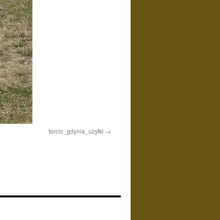
torcio_gdynia_uzytki