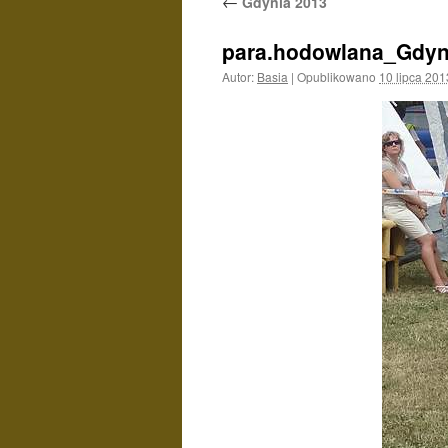
←
Gdynia 2013
para.hodowlana_Gdyn
Autor:
Basia
|
Opublikowano
10 lipca 201