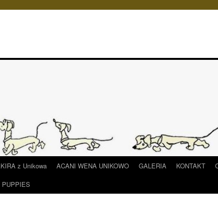
IRA z Unikowa
ACANI WENA UNIKOWO
GALERIA
KONTAKT
/ PUPPIES