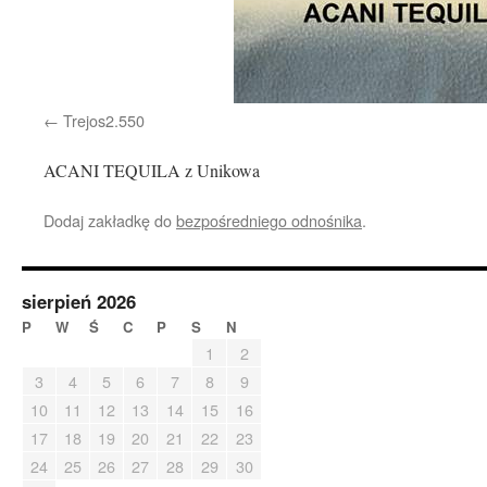
Trejos2.550
ACANI TEQUILA z Unikowa
Dodaj zakładkę do
bezpośredniego odnośnika
.
sierpień 2026
P
W
Ś
C
P
S
N
1
2
3
4
5
6
7
8
9
10
11
12
13
14
15
16
17
18
19
20
21
22
23
24
25
26
27
28
29
30