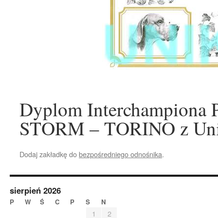
Dyplom Interchampiona 
STORM – TORINO z Un
Dodaj zakładkę do
bezpośredniego odnośnika
.
sierpień 2026
P
W
Ś
C
P
S
N
1
2