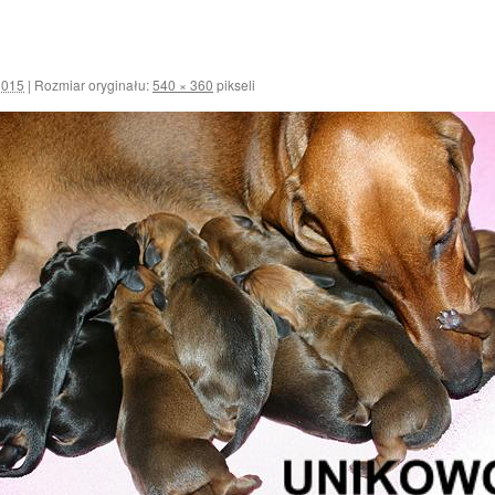
2015
|
Rozmiar oryginału:
540 × 360
pikseli