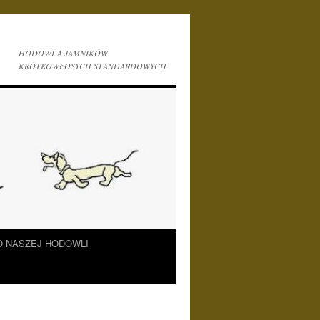
HODOWLA JAMNIKÓW
KRÓTKOWŁOSYCH STANDARDOWYCH
O NASZEJ HODOWLI