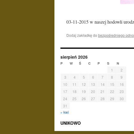
03-11-2015 w naszej hodowli urodzi
Dodaj zakładkę do
bezpośredniego odno
sierpień 2026
P
W
Ś
C
P
S
N
1
2
3
4
5
6
7
8
9
10
11
12
13
14
15
16
17
18
19
20
21
22
23
24
25
26
27
28
29
30
31
« kwi
UNIKOWO