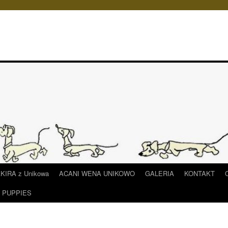
IRA z Unikowa
ACANI WENA UNIKOWO
GALERIA
KONTAKT
/ PUPPIES