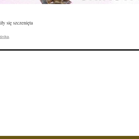
ły się szczenięta
śnika
.