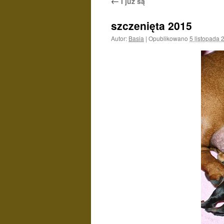
←
I już są
szczenięta 2015
Autor:
Basia
|
Opublikowano
5 listopada 