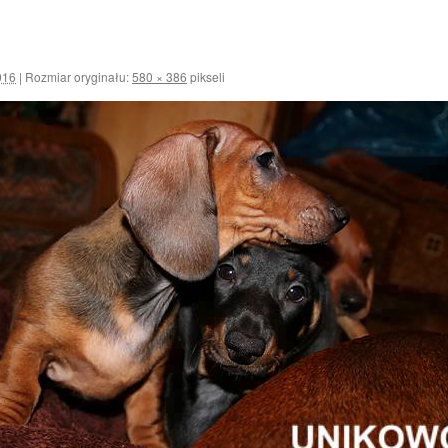
016
|
Rozmiar oryginału:
580 × 386
pikseli