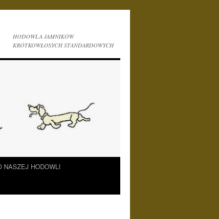
HODOWLA JAMNIKÓW
KRÓTKOWŁOSYCH STANDARDOWYCH
O NASZEJ HODOWLI