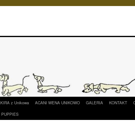
IRA z Unikowa
ACANI WENA UNIKOWO
GALERIA
KONTAKT
/ PUPPIES