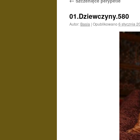
←
Szczenięce perypetie
01.Dziewczyny.580
Autor:
Basia
|
Opublikowano
6 stycznia 2