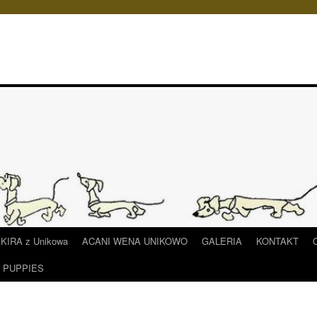
IRA z Unikowa
ACANI WENA UNIKOWO
GALERIA
KONTAKT
/ PUPPIES