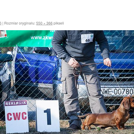
6
|
Rozmiar oryginału:
550 × 366
pikseli