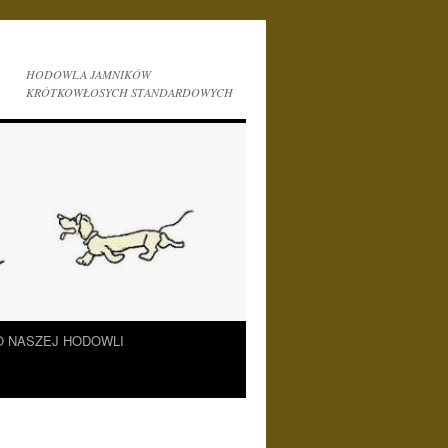
HODOWLA JAMNIKÓW
KRÓTKOWŁOSYCH STANDARDOWYCH
O NASZEJ HODOWLI