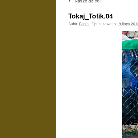
←
Nasze dzieci
Tokaj_Tofik.04
Autor:
Basia
|
Opublikowano
19 lipca 201