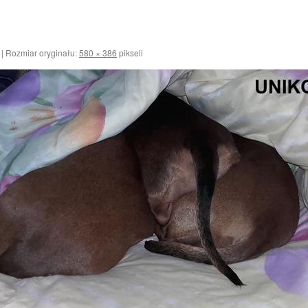
|
Rozmiar oryginału:
580 × 386
pikseli