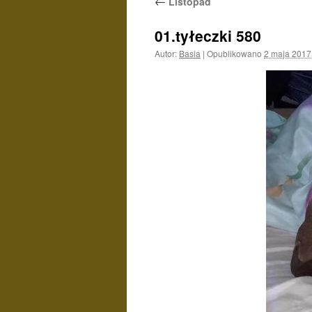
←
Listopad
01.tyłeczki 580
Autor:
Basia
|
Opublikowano
2 maja 2017