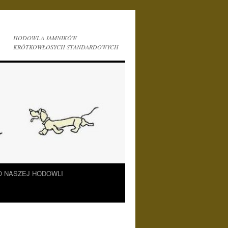
HODOWLA JAMNIKÓW
KRÓTKOWŁOSYCH STANDARDOWYCH
O NASZEJ HODOWLI