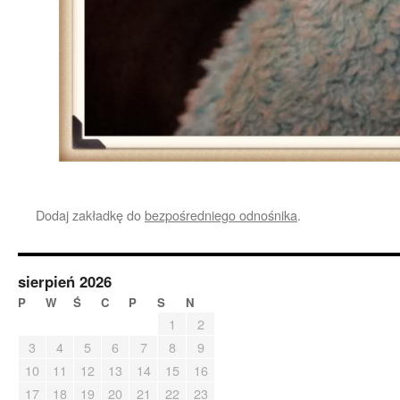
Dodaj zakładkę do
bezpośredniego odnośnika
.
sierpień 2026
P
W
Ś
C
P
S
N
1
2
3
4
5
6
7
8
9
10
11
12
13
14
15
16
17
18
19
20
21
22
23