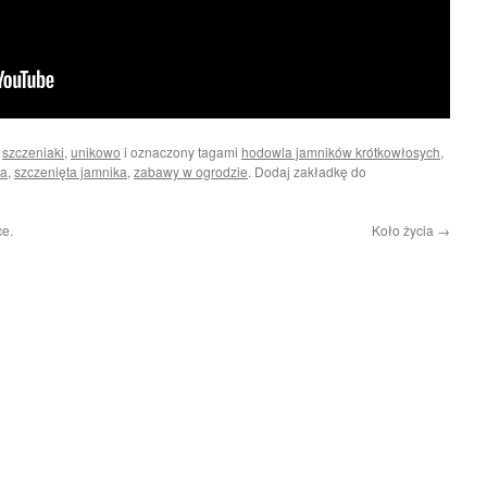
i
szczeniaki
,
unikowo
i oznaczony tagami
hodowla jamników krótkowłosych
,
ta
,
szczenięta jamnika
,
zabawy w ogrodzie
. Dodaj zakładkę do
ce.
Koło życia
→