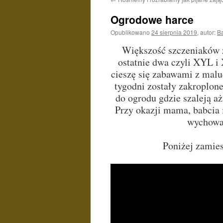
Ogrodowe harce
Opublikowano
24 sierpnia 2019
,
autor:
B
Większość szczeniaków 
ostatnie dwa czyli XYL i 
cieszę się zabawami z malu
tygodni zostały zakroplon
do ogrodu gdzie szaleją aż
Przy okazji mama, babcia 
wychowan
Poniżej zamies