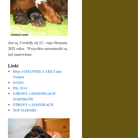
Już są. Urodziły się 12 – tego Sierpnia
2021 roku. Wszystkie szczeniaczki są
już zamówione.
Linki
Blog o CHANNEL CAKE Canis
Venator
GODA
Pity 2014
STRONY o HODOWLACH
JAMNIKÓW
STRONY o JAMNIKACH
TOP JAMNIKI