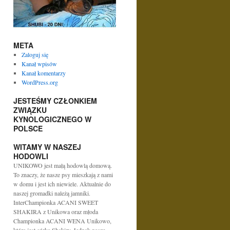
META
Zaloguj się
Kanał wpisów
Kanał komentarzy
WordPress.org
JESTEŚMY CZŁONKIEM
ZWIĄZKU
KYNOLOGICZNEGO W
POLSCE
WITAMY W NASZEJ
HODOWLI
UNIKOWO jest małą hodowlą domową.
To znaczy, że nasze psy mieszkają z nami
w domu i jest ich niewiele. Aktualnie do
naszej gromadki należą jamniki.
InterChampionka ACANI SWEET
SHAKIRA z Unikowa oraz młoda
Championka ACANI WENA Unikowo,