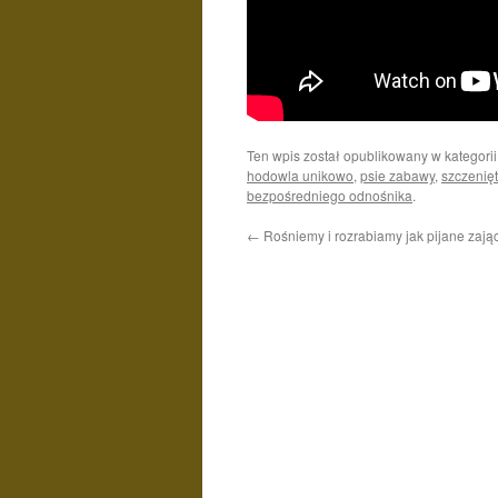
Ten wpis został opublikowany w kategori
hodowla unikowo
,
psie zabawy
,
szczenię
bezpośredniego odnośnika
.
←
Rośniemy i rozrabiamy jak pijane zają