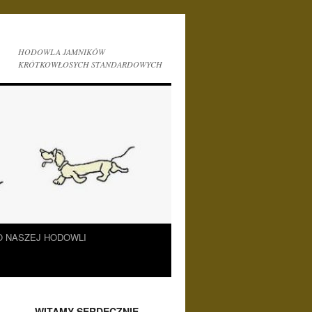
HODOWLA JAMNIKÓW
KRÓTKOWŁOSYCH STANDARDOWYCH
O NASZEJ HODOWLI
___WITAMY SERDECZNIE___