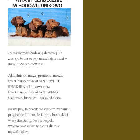
__W HODOWLI UNIKOWO__
Jesteśmy małą hodowlą domową. To
znaczy, że nasze psy mieszkają z nami w
domu i jest ich niewiele.
Aktualnie do naszej gromadki należą.
InterChampionka ACANI SWEET
SHAKIRA z Unikowa oraz
InterChampionka ACANI WENA
Unikowo, która jest córką Shakiry.
Nasze psy, to przede wszystkim wspaniali
przyjaciele i mimo, że lubimy brać udział
w wystawach psów rasowych,
wystawowe sukcesy nie są dla nas
najważniejsze.