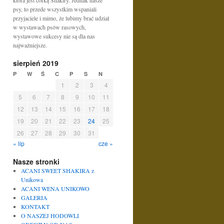
która jest córką Shakiry. Jednak nasze
psy, to przede wszystkim wspaniali
przyjaciele i mimo, że lubimy brać udział
w wystawach psów rasowych,
wystawowe sukcesy nie są dla nas
najważniejsze.
sierpień 2019
P
W
Ś
C
P
S
N
1
2
3
4
5
6
7
8
9
10
11
12
13
14
15
16
17
18
19
20
21
22
23
24
25
26
27
28
29
30
31
« lip
cze »
Nasze stronki
ACANI SWEET SHAKIRA z
Unikowa
ACANI WENA UNIKOWO
GALERIA
KONTAKT
O NASZEJ HODOWLI