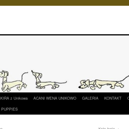
IRA z Unikowa
ACANI WENA UNIKOWO
GALERIA
KONTAKT
/ PUPPIES
ce.
Koło życia
→