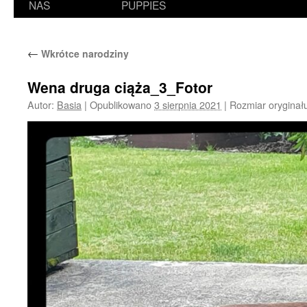
NAS
PUPPIES
←
Wkrótce narodziny
Wena druga ciąża_3_Fotor
Autor:
Basia
|
Opublikowano
3 sierpnia 2021
|
Rozmiar oryginał