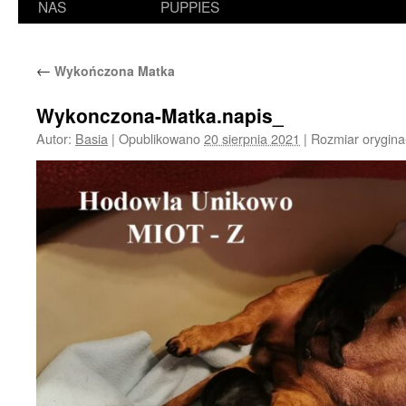
NAS
PUPPIES
←
Wykończona Matka
Wykonczona-Matka.napis_
Autor:
Basia
|
Opublikowano
20 sierpnia 2021
|
Rozmiar orygina