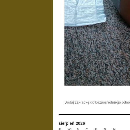
Dodaj zakładkę do
bezpośredniego odno
sierpień 2026
P
W
Ś
C
P
S
N