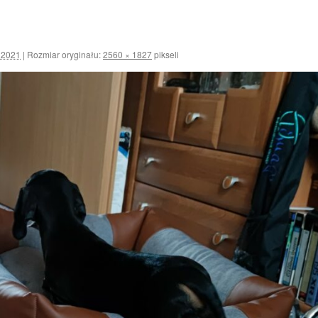
a 2021
|
Rozmiar oryginału:
2560 × 1827
pikseli