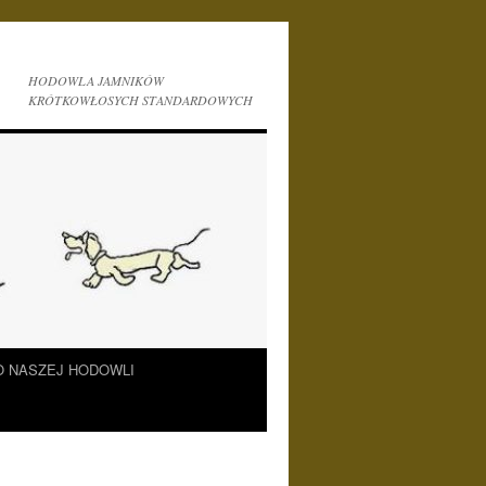
HODOWLA JAMNIKÓW
KRÓTKOWŁOSYCH STANDARDOWYCH
O NASZEJ HODOWLI