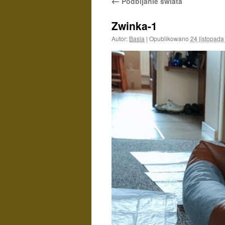
←
Podbijanie świata
Zwinka-1
Autor:
Basia
|
Opublikowano
24 listopad