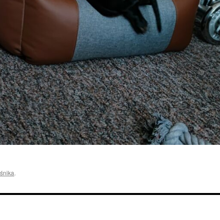
śnika
.