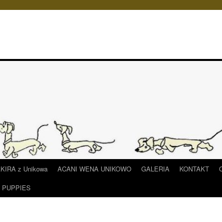
IRA z Unikowa
ACANI WENA UNIKOWO
GALERIA
KONTAKT
/ PUPPIES