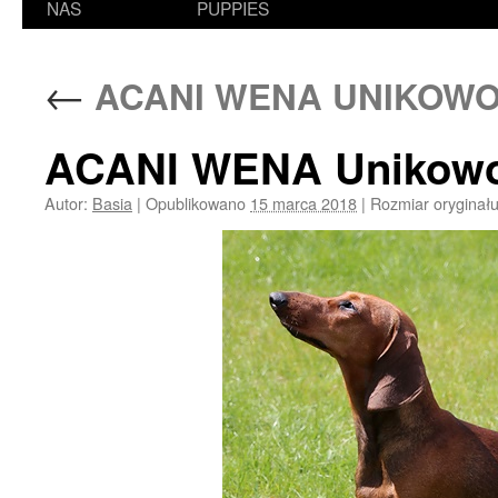
NAS
PUPPIES
←
ACANI WENA UNIKOW
ACANI WENA Unikow
Autor:
Basia
|
Opublikowano
15 marca 2018
|
Rozmiar oryginał