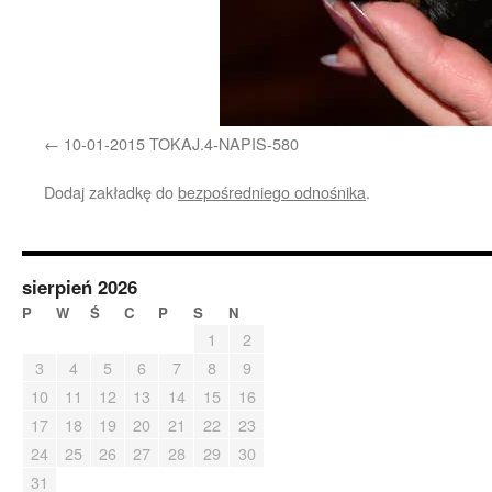
10-01-2015 TOKAJ.4-NAPIS-580
Dodaj zakładkę do
bezpośredniego odnośnika
.
sierpień 2026
P
W
Ś
C
P
S
N
1
2
3
4
5
6
7
8
9
10
11
12
13
14
15
16
17
18
19
20
21
22
23
24
25
26
27
28
29
30
31