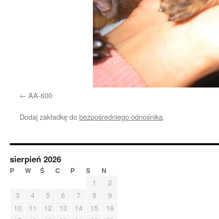
AA-600
Dodaj zakładkę do
bezpośredniego odnośnika
.
sierpień 2026
P
W
Ś
C
P
S
N
1
2
3
4
5
6
7
8
9
10
11
12
13
14
15
16