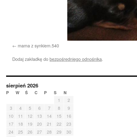
mama z synkiem.540
Dodaj zakładkę do
bezpośredniego odnośnika
.
sierpień 2026
P
W
Ś
C
P
S
N
1
2
3
4
5
6
7
8
9
10
11
12
13
14
15
16
17
18
19
20
21
22
23
24
25
26
27
28
29
30