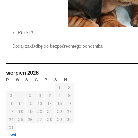
Pieski.3
Dodaj zakładkę do
bezpośredniego odnośnika
.
sierpień 2026
P
W
Ś
C
P
S
N
1
2
3
4
5
6
7
8
9
10
11
12
13
14
15
16
17
18
19
20
21
22
23
24
25
26
27
28
29
30
31
« kwi