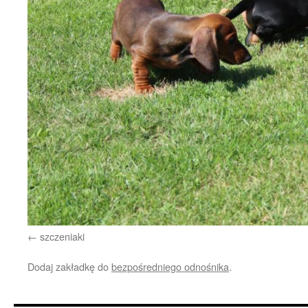
szczeniaki
Dodaj zakładkę do
bezpośredniego odnośnika
.