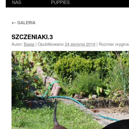
NAS
PUPPIES
←
GALERIA
SZCZENIAKI.3
Autor:
Basia
|
Opublikowano
24 sierpnia 2019
|
Rozmiar orygina