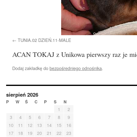
TUNIA.02 DZIEŃ.11-MALE
ACAN TOKAJ z Unikowa pierwszy raz je mi
Dodaj zakładkę do
bezpośredniego odnośnika
.
sierpień 2026
P
W
Ś
C
P
S
N
1
2
3
4
5
6
7
8
9
10
11
12
13
14
15
16
17
18
19
20
21
22
23