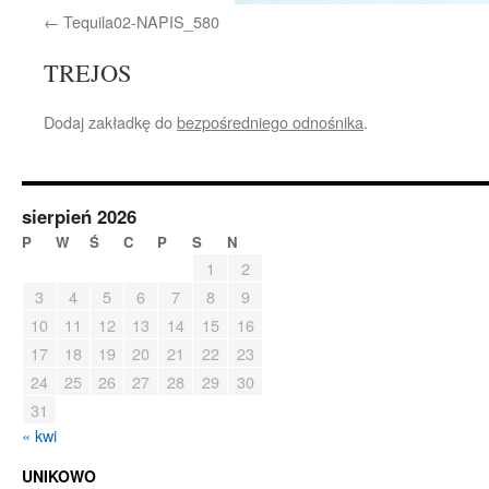
Tequila02-NAPIS_580
TREJOS
Dodaj zakładkę do
bezpośredniego odnośnika
.
sierpień 2026
P
W
Ś
C
P
S
N
1
2
3
4
5
6
7
8
9
10
11
12
13
14
15
16
17
18
19
20
21
22
23
24
25
26
27
28
29
30
31
« kwi
UNIKOWO