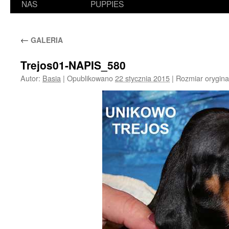
NAS
PUPPIES
←
GALERIA
Trejos01-NAPIS_580
Autor:
Basia
|
Opublikowano
22 stycznia 2015
|
Rozmiar orygina