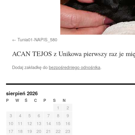
Tunia01-NAPIS_580
ACAN TEJOS z Unikowa pierwszy raz je mi
Dodaj zakładkę do
bezpośredniego odnośnika
.
sierpień 2026
P
W
Ś
C
P
S
N
1
2
3
4
5
6
7
8
9
10
11
12
13
14
15
16
17
18
19
20
21
22
23