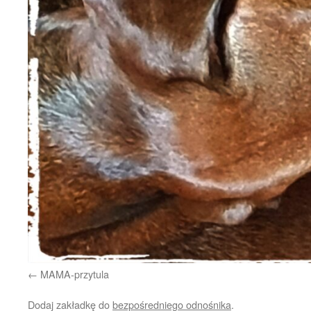
MAMA-przytula
Dodaj zakładkę do
bezpośredniego odnośnika
.