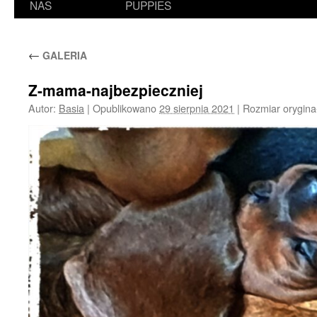
NAS
PUPPIES
←
GALERIA
Z-mama-najbezpieczniej
Autor:
Basia
|
Opublikowano
29 sierpnia 2021
|
Rozmiar orygina