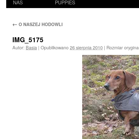
NAS
PUPPIES
←
O NASZEJ HODOWLI
IMG_5175
Autor:
Basia
|
Opublikowano
26 sierpnia 2010
|
Rozmiar orygina