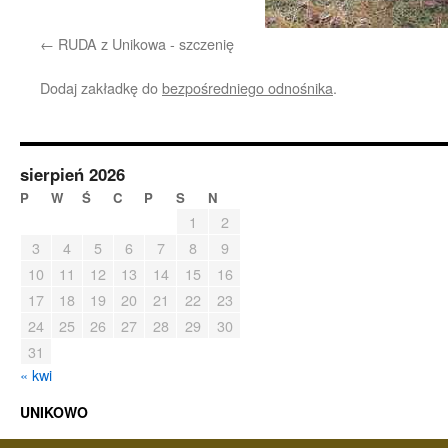
RUDA z Unikowa - szczenię
Dodaj zakładkę do
bezpośredniego odnośnika
.
sierpień 2026
P
W
Ś
C
P
S
N
1
2
3
4
5
6
7
8
9
10
11
12
13
14
15
16
17
18
19
20
21
22
23
24
25
26
27
28
29
30
31
« kwi
UNIKOWO