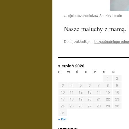
ojciec szczeniakow Shakiry1-male
Nasze maluchy z mamą. N
Dodaj zakładkę do
bezpośredniego odno
sierpień 2026
P
W
Ś
C
P
S
N
1
2
3
4
5
6
7
8
9
10
11
12
13
14
15
16
17
18
19
20
21
22
23
24
25
26
27
28
29
30
31
« kwi