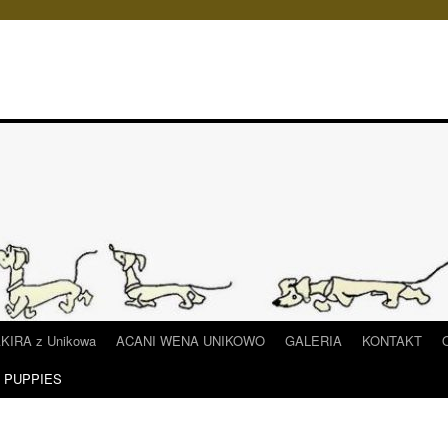
IRA z Unikowa
ACANI WENA UNIKOWO
GALERIA
KONTAKT
/ PUPPIES