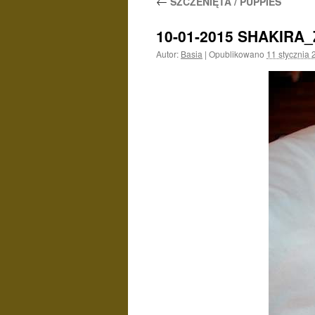
←
SZCZENIĘTA / PUPPIES
10-01-2015 SHAKIRA
Autor:
Basia
|
Opublikowano
11 stycznia 