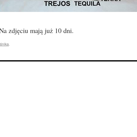
a zdjęciu mają już 10 dni.
śnika
.