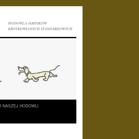
HODOWLA JAMNIKÓW
KRÓTKOWŁOSYCH STANDARDOWYCH
O NASZEJ HODOWLI