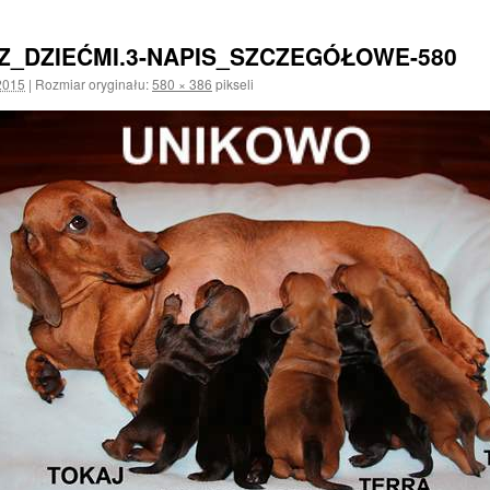
_Z_DZIEĆMI.3-NAPIS_SZCZEGÓŁOWE-580
2015
|
Rozmiar oryginału:
580 × 386
pikseli