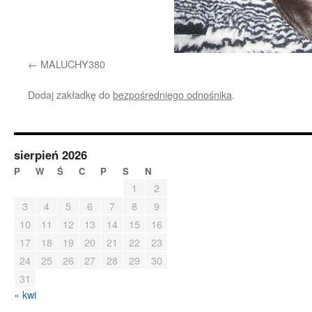
MALUCHY380
Dodaj zakładkę do
bezpośredniego odnośnika
.
sierpień 2026
P
W
Ś
C
P
S
N
1
2
3
4
5
6
7
8
9
10
11
12
13
14
15
16
17
18
19
20
21
22
23
24
25
26
27
28
29
30
31
« kwi