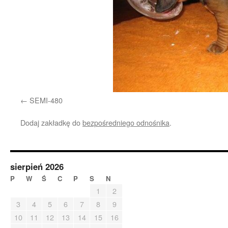
SEMI-480
Dodaj zakładkę do
bezpośredniego odnośnika
.
sierpień 2026
P
W
Ś
C
P
S
N
1
2
3
4
5
6
7
8
9
10
11
12
13
14
15
16