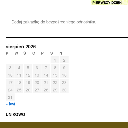
Dodaj zakładkę do
bezpośredniego odnośnika
.
sierpień 2026
P
W
Ś
C
P
S
N
1
2
3
4
5
6
7
8
9
10
11
12
13
14
15
16
17
18
19
20
21
22
23
24
25
26
27
28
29
30
31
« kwi
UNIKOWO