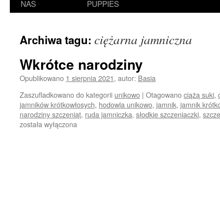
NAS
PUPPIES
ciężarna jamniczna
Archiwa tagu:
Wkrótce narodziny
Opublikowano
1 sierpnia 2021
,
autor:
Basia
Zaszufladkowano do kategorii
unikowo
|
Otagowano
ciążą suki
,
jamników krótkowłosych
,
hodowla unikowo
,
jamnik
,
jamnik krót
narodziny szczeniąt
,
ruda jamniczka
,
słodkie szczeniaczki
,
szcze
została wyłączona