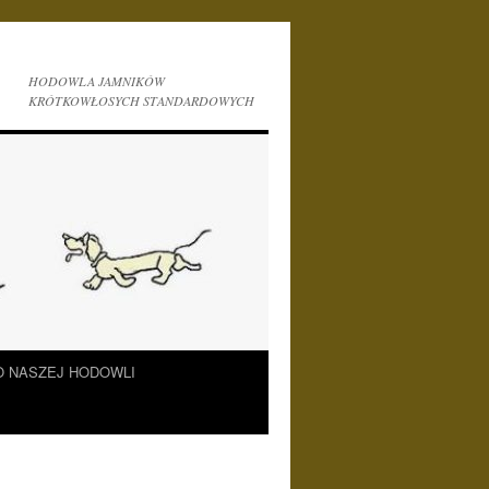
HODOWLA JAMNIKÓW
KRÓTKOWŁOSYCH STANDARDOWYCH
O NASZEJ HODOWLI