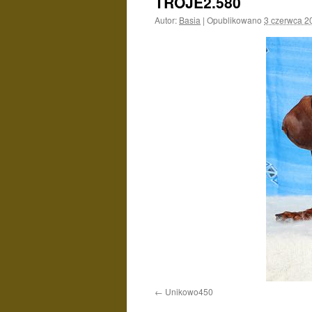
TROJE2.580
Autor:
Basia
|
Opublikowano
3 czerwca 2
Unikowo450