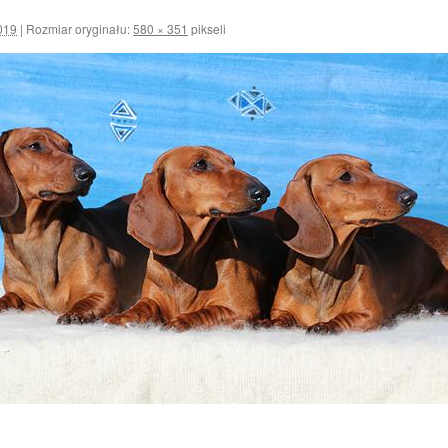
019
|
Rozmiar oryginału:
580 × 351
pikseli