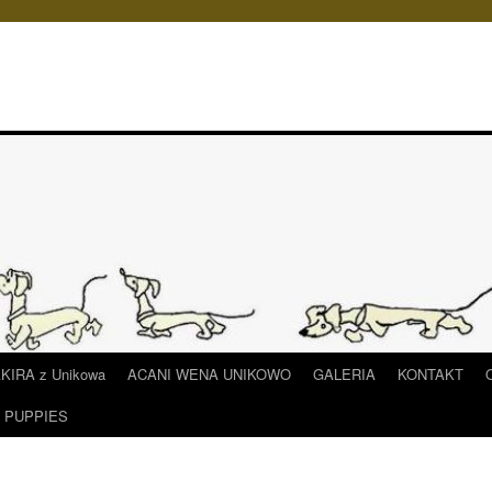
IRA z Unikowa
ACANI WENA UNIKOWO
GALERIA
KONTAKT
/ PUPPIES