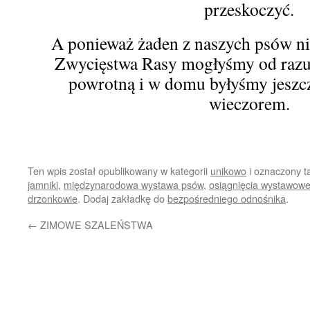
przeskoczyć.
A ponieważ żaden z naszych psów n
Zwycięstwa Rasy mogłyśmy od razu
powrotną i w domu byłyśmy jeszcz
wieczorem.
Ten wpis został opublikowany w kategorii
unikowo
i oznaczony 
jamniki
,
międzynarodowa wystawa psów
,
osiągnięcia wystawow
drzonkowie
. Dodaj zakładkę do
bezpośredniego odnośnika
.
←
ZIMOWE SZALEŃSTWA