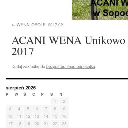
WENA_OPOLE_2017.02
ACANI WENA Unikowo po
2017
Dodaj zakładkę do
bezpośredniego odnośnika
.
sierpień 2026
P
W
Ś
C
P
S
N
1
2
3
4
5
6
7
8
9
10
11
12
13
14
15
16
17
18
19
20
21
22
23