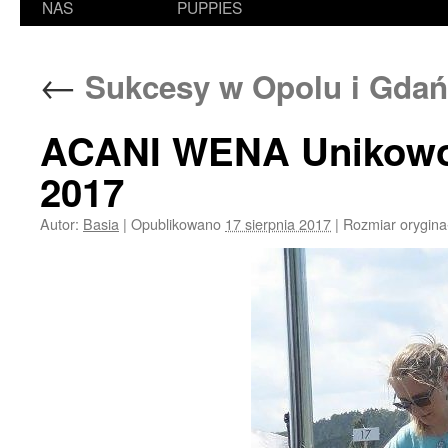
NAS
PUPPIES
←
Sukcesy w Opolu i Gda
ACANI WENA Unikowo 
2017
Autor:
Basia
|
Opublikowano
17 sierpnia 2017
|
Rozmiar orygina