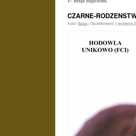
←
Sesja zdjęciowa.
CZARNE-RODZENST
Autor:
Basia
|
Opublikowano
1 września 