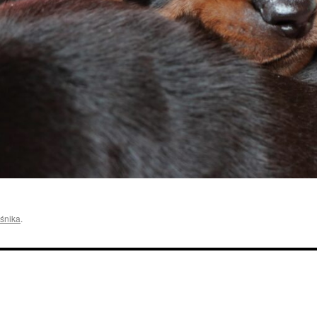
śnika
.