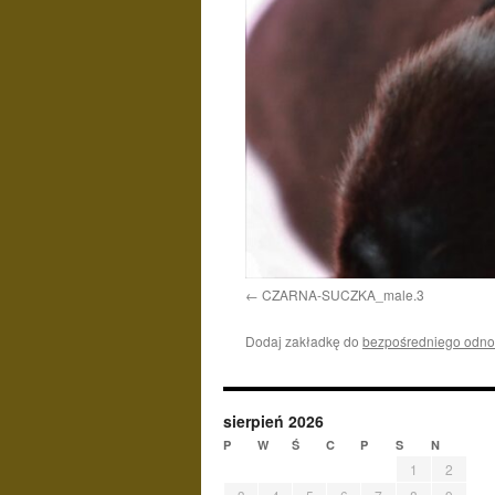
CZARNA-SUCZKA_male.3
Dodaj zakładkę do
bezpośredniego odno
sierpień 2026
P
W
Ś
C
P
S
N
1
2