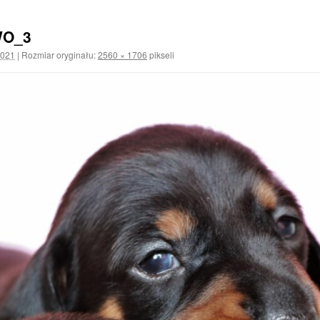
WO_3
2021
|
Rozmiar oryginału:
2560 × 1706
pikseli