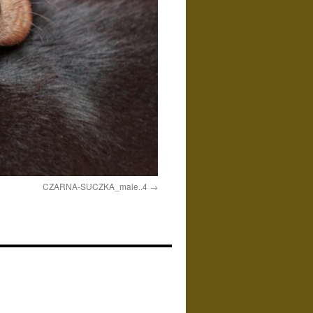
CZARNA-SUCZKA_male..4