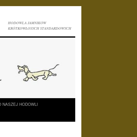
HODOWLA JAMNIKÓW
KRÓTKOWŁOSYCH STANDARDOWYCH
O NASZEJ HODOWLI