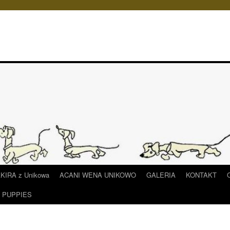
IRA z Unikowa
ACANI WENA UNIKOWO
GALERIA
KONTAKT
/ PUPPIES