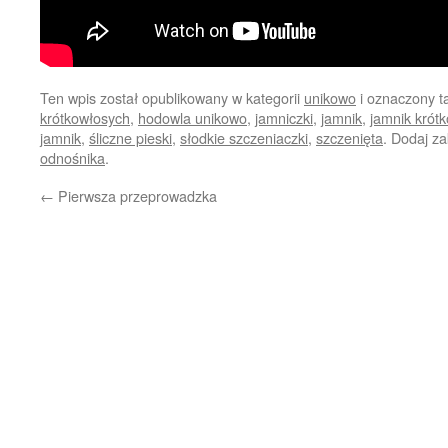
Ten wpis został opublikowany w kategorii
unikowo
i oznaczony 
krótkowłosych
,
hodowla unikowo
,
jamniczki
,
jamnik
,
jamnik krót
jamnik
,
śliczne pieski
,
słodkie szczeniaczki
,
szczenięta
. Dodaj z
odnośnika
.
←
Pierwsza przeprowadzka