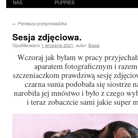
NAS
PUPPIES
←
Pierwsza przeprowadzka
Sesja zdjęciowa.
Opublikowano
1 września 2021
,
autor:
Basia
Wczoraj jak byłam w pracy przyjechała
aparatem fotograficznym i razem
szczeniaczkom prawdziwą sesję zdjęcio
czarna sunia podobała się siostrze n
narobiła jej mnóstwo i było z czego w
i teraz zobaczcie sami jakie super 