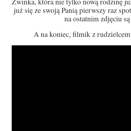
Zwinka, która nie tylko nową rodzinę ju
już się ze swoją Panią pierwszy raz spo
na ostatnim zdjęciu są
A na koniec, filmik z rudzielcem