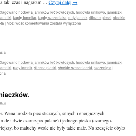
na taki czas i nagrałam …
Czytaj dalej
→
Otagowano
hodowla jamników krótkowłosych
,
hodowla unikowo
,
jamniczki
,
jamniki
,
kupię jamnika
,
kupię szczeniaka
,
rudy jamnik
,
śliczne pieski
,
słodkie
Oczka
ęta
|
Możliwość komentowania
została wyłączona
już
otwarte
asia
Otagowano
hodowla jamników krótkowłosych
,
hodowla unikowo
,
jamniczki
,
jamniki
,
rudy jamnik
,
śliczne pieski
,
słodkie szczeniaczki
,
szczenięta
|
zona
niaczków.
asia
 Wena urodziła pięć ślicznych, silnych i energicznych
 rude i dwie czarne-podpalane) i jednego pieska (czarnego-
iejszy, bo maluchy wcale nie były takie małe. Na szczęście obyło