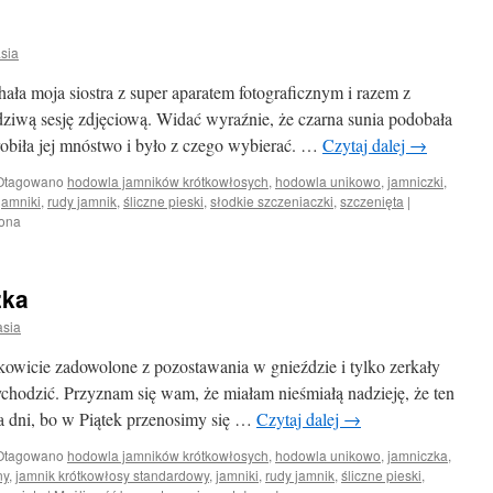
sia
ała moja siostra z super aparatem fotograficznym i razem z
iwą sesję zdjęciową. Widać wyraźnie, że czarna sunia podobała
narobiła jej mnóstwo i było z czego wybierać. …
Czytaj dalej
→
Otagowano
hodowla jamników krótkowłosych
,
hodowla unikowo
,
jamniczki
,
jamniki
,
rudy jamnik
,
śliczne pieski
,
słodkie szczeniaczki
,
szczenięta
|
zona
zka
asia
łkowicie zadowolone z pozostawania w gnieździe i tylko zerkały
chodzić. Przyznam się wam, że miałam nieśmiałą nadzieję, że ten
lka dni, bo w Piątek przenosimy się …
Czytaj dalej
→
Otagowano
hodowla jamników krótkowłosych
,
hodowla unikowo
,
jamniczka
,
ny
,
jamnik krótkowłosy standardowy
,
jamniki
,
rudy jamnik
,
śliczne pieski
,