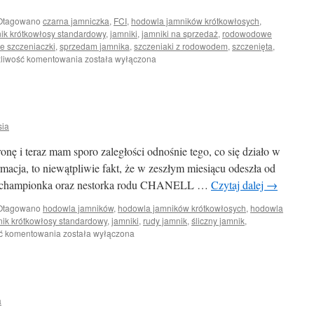
Otagowano
czarna jamniczka
,
FCI
,
hodowla jamników krótkowłosych
,
ik krótkowłosy standardowy
,
jamniki
,
jamniki na sprzedaż
,
rodowodowe
ie szczeniaczki
,
sprzedam jamnika
,
szczeniaki z rodowodem
,
szczenięta
,
Już
liwość komentowania
została wyłączona
są,
mamy
5
szczeniaczków.
sia
nę i teraz mam sporo zaległości odnośnie tego, co się działo w
macja, to niewątpliwie fakt, że w zeszłym miesiącu odeszła od
nterchampionka oraz nestorka rodu CHANELL …
Czytaj dalej
→
Otagowano
hodowla jamników
,
hodowla jamników krótkowłosych
,
hodowla
nik krótkowłosy standardowy
,
jamniki
,
rudy jamnik
,
śliczny jamnik
,
Koło
ć komentowania
została wyłączona
życia
a