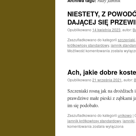
rudy jamnik
Archiwa tagu:
NIESTETY, Z POWODÓ
DAJĄCEJ SIĘ PRZEWI
Opublikowano
14 kwietnia 2023
,
autor:
B
Zaszufladkowano do kategorii
szczeniaki
krótkowłosy standardowy
,
jamnik standa
NIESTETY,
Możliwość komentowania
została wyłąc
Z
POWODÓW
RODZINNYCH
Ach, jakie dobre kost
SZCZENIĄT
NIE
Opublikowano
21 września 2021
,
autor:
B
MA
I
Szczeniaki rosną jak na drożdżach i
W
prawdziwe małe pieski z ząbkami jak
DAJĄCEJ
im się podobało.
SIĘ
PRZEWIDZIEĆ
Zaszufladkowano do kategorii
unikowo
|
PRZYSZŁOŚCI
jamnik krótkowłosy standardowy
,
jamniki
NIE
Ach,
komentowania
została wyłączona
BĘDZIE.
jakie