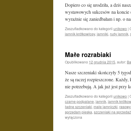
Dopiero co się urodziła, a dziś 
wystawowych sukcesów na koncie (m
wyraźnie się zaniedbałam i np. o
Zaszufladkowano do kategorii
unikowo
|
jamnik krótkowłosy
,
jamniki
,
rudy jamnik
,
Małe rozrabiaki
Opublikowano
12 grudnia 2015
,
autor:
Ba
Nasze szczeniaki skończyły 5 tygod
że są raczej rozpieszczone. Każdy,
nie potrzebują. A jak już jest przy
Zaszufladkowano do kategorii
unikowo
|
czarne podpalane
,
jamnik
,
jamnik krótko
ładne szczeniaki
,
małe jamniczki
,
rasowy
sprzedam pieska
,
szczeniaki na sprzedaż
wyłączona