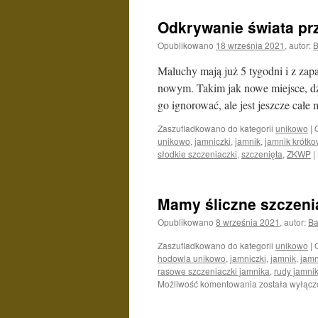
dobre
kosteczki
Odkrywanie świata prz
Opublikowano
18 września 2021
,
autor:
B
Maluchy mają już 5 tygodni i z zap
nowym. Takim jak nowe miejsce, dź
go ignorować, ale jest jeszcze cał
Zaszufladkowano do kategorii
unikowo
|
unikowo
,
jamniczki
,
jamnik
,
jamnik krótk
słodkie szczeniaczki
,
szczenięta
,
ZKWP
|
Mamy śliczne szczeni
Opublikowano
8 września 2021
,
autor:
Ba
Zaszufladkowano do kategorii
unikowo
|
hodowla unikowo
,
jamniczki
,
jamnik
,
jamn
rasowe szczeniaczki jamnika
,
rudy jamni
Mamy
Możliwość komentowania
została wyłąc
śliczne
szczeniaczki