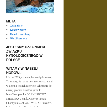
META
Zaloguj się
Kanał wpisów
Kanał komentarzy
WordPress.org
JESTEŚMY CZŁONKIEM
ZWIĄZKU
KYNOLOGICZNEGO W
POLSCE
WITAMY W NASZEJ
HODOWLI
UNIKOWO jest małą hodowlą domową.
To znaczy, że nasze psy mieszkają z nami
w domu i jest ich niewiele. Aktualnie do
naszej gromadki należą jamniki.
InterChampionka ACANI SWEET
SHAKIRA z Unikowa oraz młoda
Championka ACANI WENA Unikowo,