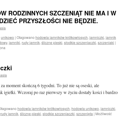
W RODZINNYCH SZCZENIĄT NIE MA I W
DZIEĆ PRZYSZŁOŚCI NIE BĘDZIE.
asia
,
unikowo
|
Otagowano
hodowla jamników krótkowłosych
,
jamniczki
,
jamnik
rdowy
,
jamniki
,
rudy jamnik
,
śliczne pieski
,
słodkie szczeniaczki
,
szczeniaki
|
zona
eczki
asia
 za moment skończą 6 tygodni. To już nie są oseski, ale
 igiełki. Wczoraj po raz pierwszy w życiu dostały kości i bardzo
Otagowano
hodowla jamników krótkowłosych
,
hodowla unikowo
,
jamniczki
,
,
rudy jamnik
,
śliczne pieski
,
słodkie szczeniaczki
,
szczenięta
|
Możliwość