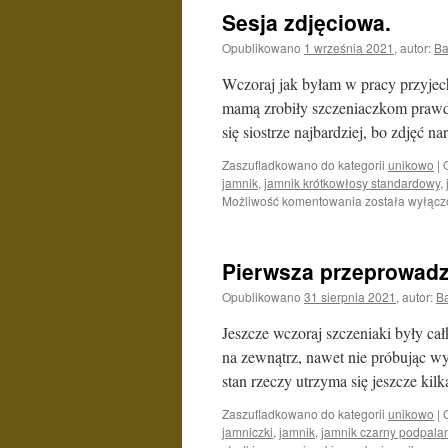
Sesja zdjęciowa.
Opublikowano
1 września 2021
,
autor:
Ba
Wczoraj jak byłam w pracy przyjech
mamą zrobiły szczeniaczkom prawdz
się siostrze najbardziej, bo zdjęć 
Zaszufladkowano do kategorii
unikowo
|
jamnik
,
jamnik krótkowłosy standardowy
,
Sesja
Możliwość komentowania
została wyłąc
zdjęciowa.
Pierwsza przeprowad
Opublikowano
31 sierpnia 2021
,
autor:
B
Jeszcze wczoraj szczeniaki były ca
na zewnątrz, nawet nie próbując wy
stan rzeczy utrzyma się jeszcze ki
Zaszufladkowano do kategorii
unikowo
|
jamniczki
,
jamnik
,
jamnik czarny podpala