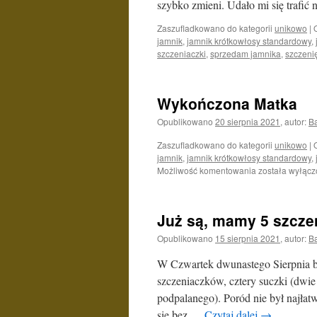
szybko zmieni. Udało mi się trafić 
Zaszufladkowano do kategorii
unikowo
|
jamnik
,
jamnik krótkowłosy standardowy
,
szczeniaczki
,
sprzedam jamnika
,
szczeni
Wykończona Matka
Opublikowano
20 sierpnia 2021
,
autor:
B
Zaszufladkowano do kategorii
unikowo
|
jamnik
,
jamnik krótkowłosy standardowy
,
Wykończona
Możliwość komentowania
została wyłąc
Matka
Już są, mamy 5 szcze
Opublikowano
15 sierpnia 2021
,
autor:
B
W Czwartek dwunastego Sierpnia br.
szczeniaczków, cztery suczki (dwie
podpalanego). Poród nie był najłatw
się bez …
Czytaj dalej
→