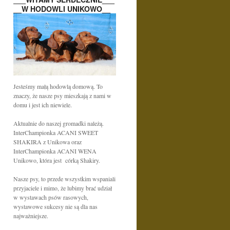
__W HODOWLI UNIKOWO__
Jesteśmy małą hodowlą domową. To
znaczy, że nasze psy mieszkają z nami w
domu i jest ich niewiele.
Aktualnie do naszej gromadki należą.
InterChampionka ACANI SWEET
SHAKIRA z Unikowa oraz
InterChampionka ACANI WENA
Unikowo, która jest córką Shakiry.
Nasze psy, to przede wszystkim wspaniali
przyjaciele i mimo, że lubimy brać udział
w wystawach psów rasowych,
wystawowe sukcesy nie są dla nas
najważniejsze.