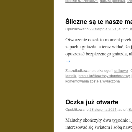
słodkie szczeniaczki
,
suczka jamnika
,
szc
Śliczne są te nasze m
Opublikowano
29 sierpnia 2021
,
autor:
B
Otworzenie oczek to moment przeło
zapachu gniazda, a teraz widać, że 
opuszczać bezpiecznego gniazda, al
→
Zaszufladkowano do kategorii
unikowo
|
jamnik
,
jamnik krótkowłosy standardowy
,
Śliczne
komentowania
została wyłączona
są
te
nasze
Oczka już otwarte
maluchy
Opublikowano
28 sierpnia 2021
,
autor:
B
Maluchy skończyły dwa tygodnie i 
interesować się światem i sobą nawz