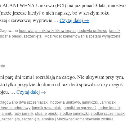
nasza ACANI WENA Unikowo (FCI) ma już ponad 3 lata, mnóstwo
oże jeszcze kiedyś o nich napiszę, bo w zeszłym roku
 naszej czerwcowej wyprawie …
Czytaj dalej
→
Otagowano
hodowla jamników krótkowłosych
,
hodowla unikowo
,
jamnik
,
Czas
śliczne pieski
,
szczenięta
|
Możliwość komentowania
została wyłączona
leci
sia
ni parę dni temu i rozrabiają na całego. Nie ukrywam przy tym,
 kto tylko przyjdzie do domu od razu leci sprawdzać czy czegoś
 kojcu, …
Czytaj dalej
→
Otagowano
dwa szczeniaczki
,
hodowla unikowo
,
jamniczki
,
Jamniczki
włosy standardowy
,
jamnik szczeniak
,
jamniki na sprzedaż
,
ładne jamnik
,
 jamnik
,
rudy jamnik
,
śliczne pieski
,
słodkie jamniczki
,
słodkie szczeniaczki
,
Małe
,
szczenięta
,
szczenięta jamnika
|
Możliwość komentowania
została
rozrabiaki