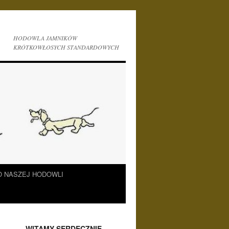
HODOWLA JAMNIKÓW
KRÓTKOWŁOSYCH STANDARDOWYCH
O NASZEJ HODOWLI
___WITAMY SERDECZNIE___