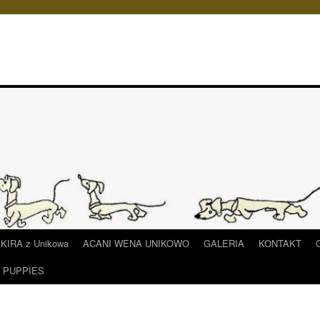
IRA z Unikowa
ACANI WENA UNIKOWO
GALERIA
KONTAKT
/ PUPPIES