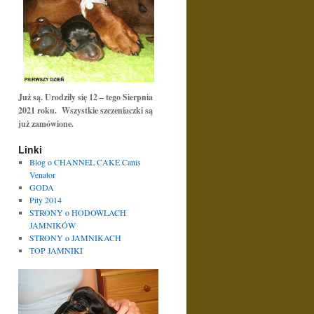
Już są. Urodziły się 12 – tego Sierpnia
2021 roku. Wszystkie szczeniaczki są
już zamówione.
Linki
Blog o CHANNEL CAKE Canis
Venator
GODA
Pity 2014
STRONY o HODOWLACH
JAMNIKÓW
STRONY o JAMNIKACH
TOP JAMNIKI