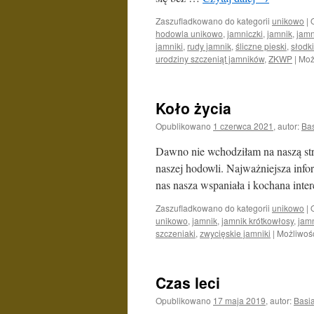
Zaszufladkowano do kategorii
unikowo
|
hodowla unikowo
,
jamniczki
,
jamnik
,
jamn
jamniki
,
rudy jamnik
,
śliczne pieski
,
słodk
urodziny szczeniąt jamników
,
ZKWP
|
Moż
Koło życia
Opublikowano
1 czerwca 2021
,
autor:
Ba
Dawno nie wchodziłam na naszą stro
naszej hodowli. Najważniejsza infor
nas nasza wspaniała i kochana i
Zaszufladkowano do kategorii
unikowo
|
unikowo
,
jamnik
,
jamnik krótkowłosy
,
jam
szczeniaki
,
zwycięskie jamniki
|
Możliwoś
Czas leci
Opublikowano
17 maja 2019
,
autor:
Basi