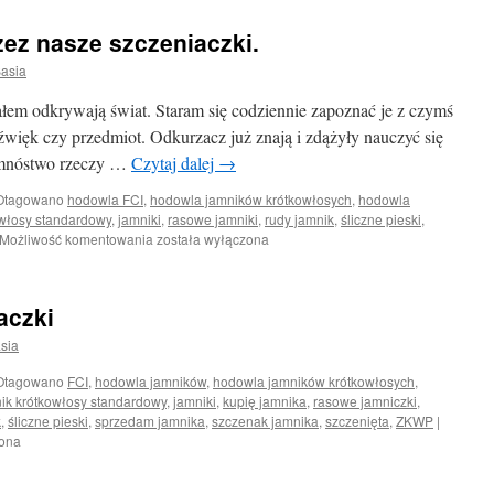
ez nasze szczeniaczki.
asia
ałem odkrywają świat. Staram się codziennie zapoznać je z czymś
więk czy przedmiot. Odkurzacz już znają i zdążyły nauczyć się
e mnóstwo rzeczy …
Czytaj dalej
→
Otagowano
hodowla FCI
,
hodowla jamników krótkowłosych
,
hodowla
owłosy standardowy
,
jamniki
,
rasowe jamniki
,
rudy jamnik
,
śliczne pieski
,
Odkrywanie
Możliwość komentowania
została wyłączona
świata
przez
nasze
aczki
szczeniaczki.
sia
Otagowano
FCI
,
hodowla jamników
,
hodowla jamników krótkowłosych
,
ik krótkowłosy standardowy
,
jamniki
,
kupię jamnika
,
rasowe jamniczki
,
k
,
śliczne pieski
,
sprzedam jamnika
,
szczenak jamnika
,
szczenięta
,
ZKWP
|
zona