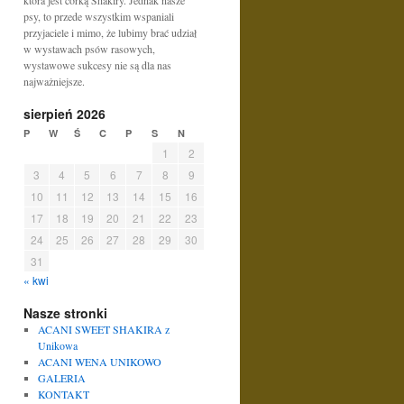
która jest córką Shakiry. Jednak nasze
psy, to przede wszystkim wspaniali
przyjaciele i mimo, że lubimy brać udział
w wystawach psów rasowych,
wystawowe sukcesy nie są dla nas
najważniejsze.
sierpień 2026
P
W
Ś
C
P
S
N
1
2
3
4
5
6
7
8
9
10
11
12
13
14
15
16
17
18
19
20
21
22
23
24
25
26
27
28
29
30
31
« kwi
Nasze stronki
ACANI SWEET SHAKIRA z
Unikowa
ACANI WENA UNIKOWO
GALERIA
KONTAKT