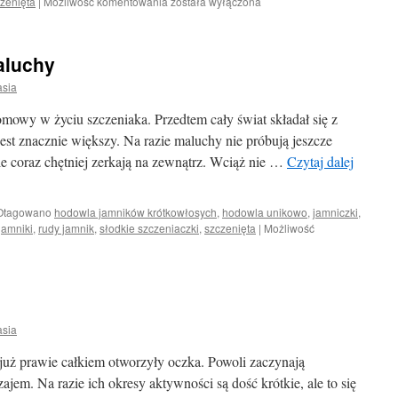
Pierwsza
zenięta
|
Możliwość komentowania
została wyłączona
przeprowadzka
aluchy
asia
mowy w życiu szczeniaka. Przedtem cały świat składał się z
jest znacznie większy. Na razie maluchy nie próbują jeszcze
e coraz chętniej zerkają na zewnątrz. Wciąż nie …
Czytaj dalej
Otagowano
hodowla jamników krótkowłosych
,
hodowla unikowo
,
jamniczki
,
jamniki
,
rudy jamnik
,
słodkie szczeniaczki
,
szczenięta
|
Możliwość
asia
już prawie całkiem otworzyły oczka. Powoli zaczynają
ajem. Na razie ich okresy aktywności są dość krótkie, ale to się