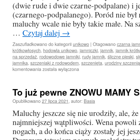
(dwie rude i dwie czarne-podpalane) i 
(czarnego-podpalanego). Poród nie był n
maluchy wcale nie były takie małe. Na s
…
Czytaj dalej
→
Zaszufladkowano do kategorii
unikowo
|
Otagowano
czarna jam
krótkowłosych
,
hodowla unikowo
,
jamniczki
,
jamnik
,
jamnik krót
na sprzedaż
,
rodowodowe jamniki
,
rudy jamnik
,
śliczne pieski
,
sł
jamnika
,
szczeniaki z rodowodem
,
szczenięta
,
urodziny szczenią
Już
komentowania
została wyłączona
są,
mamy
5
To już pewne ZNOWU MAMY 
szczeniaczków.
Opublikowano
27 lipca 2021
,
autor:
Basia
Maluchy jeszcze się nie urodziły, ale, że
najmniejszej wątpliwości. Wena powoli 
nogach, a do końca ciąży zostały jej jes