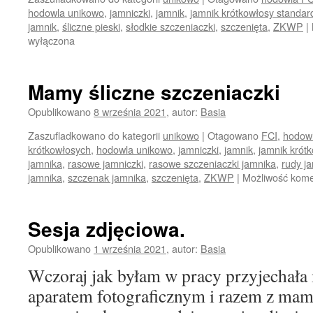
hodowla unikowo
,
jamniczki
,
jamnik
,
jamnik krótkowłosy standa
jamnik
,
śliczne pieski
,
słodkie szczeniaczki
,
szczenięta
,
ZKWP
|
wyłączona
Mamy śliczne szczeniaczki
Opublikowano
8 września 2021
,
autor:
Basia
Zaszufladkowano do kategorii
unikowo
|
Otagowano
FCI
,
hodow
krótkowłosych
,
hodowla unikowo
,
jamniczki
,
jamnik
,
jamnik krót
jamnika
,
rasowe jamniczki
,
rasowe szczeniaczki jamnika
,
rudy j
jamnika
,
szczenak jamnika
,
szczenięta
,
ZKWP
|
Możliwość kom
Sesja zdjęciowa.
Opublikowano
1 września 2021
,
autor:
Basia
Wczoraj jak byłam w pracy przyjechała 
aparatem fotograficznym i razem z mam