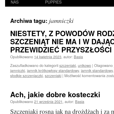
NAS
PUPPIES
jamniczki
Archiwa tagu:
NIESTETY, Z POWODÓW ROD
SZCZENIĄT NIE MA I W DAJĄC
PRZEWIDZIEĆ PRZYSZŁOŚCI 
Opublikowano
14 kwietnia 2023
,
autor:
Basia
Zaszufladkowano do kategorii
szczeniaki
,
unikowo
|
Otagowano
jamniczki
,
jamnik krótkowłosy standardowy
,
jamnik standardowy
NIE
słodkie szczeniaczki
,
szczeniaki
|
Możliwość komentowania
zost
Z
PO
ROD
Ach, jakie dobre kosteczki
SZC
NIE
Opublikowano
21 września 2021
,
autor:
Basia
MA
Szczeniaki rosną jak na drożdżach i za
I