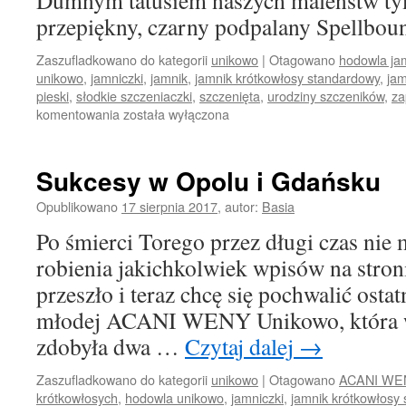
Dumnym tatusiem naszych maleństw ty
przepiękny, czarny podpalany Spellbo
Zaszufladkowano do kategorii
unikowo
|
Otagowano
hodowla ja
unikowo
,
jamniczki
,
jamnik
,
jamnik krótkowłosy standardowy
,
jam
pieski
,
słodkie szczeniaczki
,
szczenięta
,
urodziny szczeników
,
za
To
komentowania
została wyłączona
już
pewne
ZNOWU
Sukcesy w Opolu i Gdańsku
MAMY
SZCZENIACZKI
Opublikowano
17 sierpnia 2017
,
autor:
Basia
Po śmierci Torego przez długi czas nie
robienia jakichkolwiek wpisów na stroni
przeszło i teraz chcę się pochwalić osta
młodej ACANI WENY Unikowo, która w
zdobyła dwa …
Czytaj dalej
→
Zaszufladkowano do kategorii
unikowo
|
Otagowano
ACANI WE
krótkowłosych
,
hodowla unikowo
,
jamniczki
,
jamnik krótkowłosy