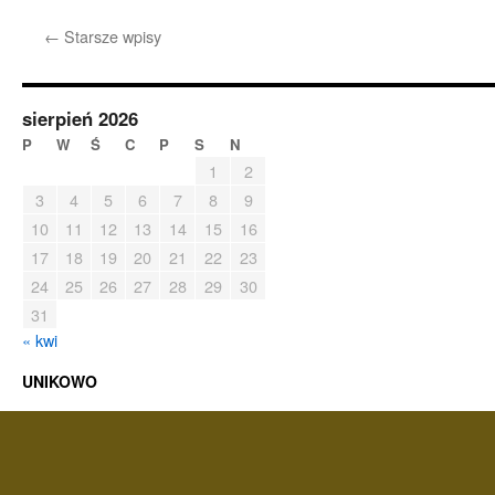
NOWOROCZNE
PREZENCIKI
←
Starsze wpisy
sierpień 2026
P
W
Ś
C
P
S
N
1
2
3
4
5
6
7
8
9
10
11
12
13
14
15
16
17
18
19
20
21
22
23
24
25
26
27
28
29
30
31
« kwi
UNIKOWO