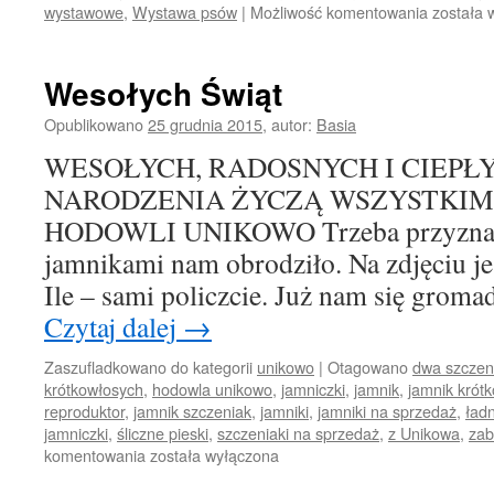
Sukcesy
wystawowe
,
Wystawa psów
|
Możliwość komentowania
została 
w
Opolu
i
Wesołych Świąt
Gdańsku
Opublikowano
25 grudnia 2015
,
autor:
Basia
WESOŁYCH, RADOSNYCH I CIEPŁ
NARODZENIA ŻYCZĄ WSZYSTKIM 
HODOWLI UNIKOWO Trzeba przyznać,
jamnikami nam obrodziło. Na zdjęciu jest
Ile – sami policzcie. Już nam się grom
Czytaj dalej
→
Zaszufladkowano do kategorii
unikowo
|
Otagowano
dwa szczen
krótkowłosych
,
hodowla unikowo
,
jamniczki
,
jamnik
,
jamnik krót
reproduktor
,
jamnik szczeniak
,
jamniki
,
jamniki na sprzedaż
,
ład
jamniczki
,
śliczne pieski
,
szczeniaki na sprzedaż
,
z Unikowa
,
zab
Wesołych
komentowania
została wyłączona
Świąt