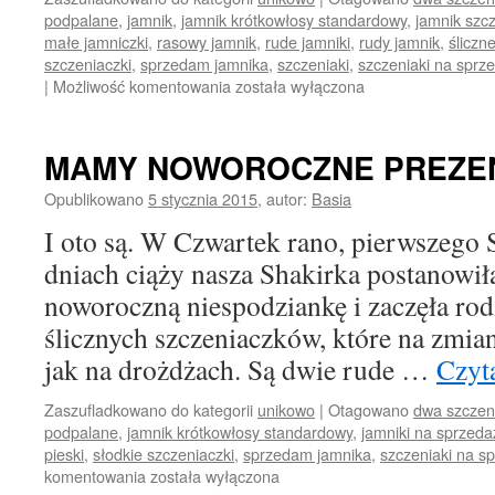
podpalane
,
jamnik
,
jamnik krótkowłosy standardowy
,
jamnik szc
małe jamniczki
,
rasowy jamnik
,
rude jamniki
,
rudy jamnik
,
śliczne
szczeniaczki
,
sprzedam jamnika
,
szczeniaki
,
szczeniaki na sprz
NASZE
|
Możliwość komentowania
została wyłączona
MALUCH
MAJĄ
JUŻ
MAMY NOWOROCZNE PREZEN
11
DNI
Opublikowano
5 stycznia 2015
,
autor:
Basia
I oto są. W Czwartek rano, pierwszego S
dniach ciąży nasza Shakirka postanowi
noworoczną niespodziankę i zaczęła rod
ślicznych szczeniaczków, które na zmianę
jak na drożdżach. Są dwie rude …
Czyta
Zaszufladkowano do kategorii
unikowo
|
Otagowano
dwa szczen
podpalane
,
jamnik krótkowłosy standardowy
,
jamniki na sprzeda
pieski
,
słodkie szczeniaczki
,
sprzedam jamnika
,
szczeniaki na s
MAMY
komentowania
została wyłączona