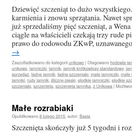
Dziewięć szczeniąt to dużo wszystkiego. 
karmienia i znowu sprzątania. Nawet s
już sprzedaliśmy pięć szczeniąt, a Wena 
ciągle na właścicieli czekają trzy rude p
prawo do rodowodu ZKwP, uznawaneg
→
Zaszufladkowano do kategorii
unikowo
|
Otagowano
hodowla ja
unikowo
,
jamniczki
,
jamnik
,
jamnik krótkowłosy standardowy
,
jam
sprzedaż
,
ładne jamnik
,
ładne szczeniaki
,
małe jamniczki
,
małe 
jamniki
,
rudy jamnik
,
śliczne pieski
,
słodkie jamniczki
,
słodkie sz
szczeniaki
,
szczenięta
,
szczenięta jamnika
,
z Unikowa
|
Możliwo
Małe rozrabiaki
Opublikowano
8 lutego 2015
,
autor:
Basia
Szczenięta skończyły już 5 tygodni i roz