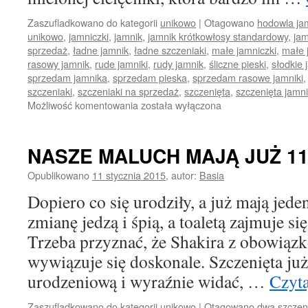
Zaszufladkowano do kategorii
unikowo
|
Otagowano
hodowla ja
unikowo
,
jamniczki
,
jamnik
,
jamnik krótkowłosy standardowy
,
jam
sprzedaż
,
ładne jamnik
,
ładne szczeniaki
,
małe jamniczki
,
małe 
rasowy jamnik
,
rude jamniki
,
rudy jamnik
,
śliczne pieski
,
słodkie 
sprzedam jamnika
,
sprzedam pieska
,
sprzedam rasowe jamniki
szczeniaki
,
szczeniaki na sprzedaż
,
szczenięta
,
szczenięta jamn
ŚWIAT
Możliwość komentowania
została wyłączona
ROBI
SIĘ
CIEKAWY
NASZE MALUCH MAJĄ JUŻ 11
Opublikowano
11 stycznia 2015
,
autor:
Basia
Dopiero co się urodziły, a już mają jeden
zmianę jedzą i śpią, a toaletą zajmuje s
Trzeba przyznać, że Shakira z obowiązk
wywiązuje się doskonale. Szczenięta już
urodzeniową i wyraźnie widać, …
Czyta
Zaszufladkowano do kategorii
unikowo
|
Otagowano
dwa szczen