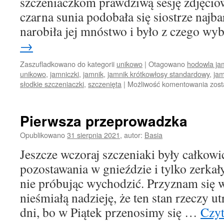
szczeniaczkom prawdziwą sesję zdjęcio
czarna sunia podobała się siostrze najba
narobiła jej mnóstwo i było z czego wy
→
Zaszufladkowano do kategorii
unikowo
|
Otagowano
hodowla ja
unikowo
,
jamniczki
,
jamnik
,
jamnik krótkowłosy standardowy
,
jam
Sesj
słodkie szczeniaczki
,
szczenięta
|
Możliwość komentowania
zost
zdję
Pierwsza przeprowadzka
Opublikowano
31 sierpnia 2021
,
autor:
Basia
Jeszcze wczoraj szczeniaki były całkow
pozostawania w gnieździe i tylko zerkał
nie próbując wychodzić. Przyznam się 
nieśmiałą nadzieję, że ten stan rzeczy ut
dni, bo w Piątek przenosimy się …
Czyt