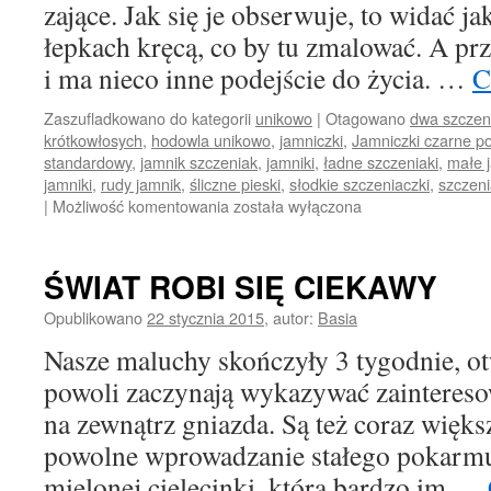
zające. Jak się je obserwuje, to widać ja
łepkach kręcą, co by tu zmalować. A prz
i ma nieco inne podejście do życia. …
C
Zaszufladkowano do kategorii
unikowo
|
Otagowano
dwa szczen
krótkowłosych
,
hodowla unikowo
,
jamniczki
,
Jamniczki czarne p
standardowy
,
jamnik szczeniak
,
jamniki
,
ładne szczeniaki
,
małe 
jamniki
,
rudy jamnik
,
śliczne pieski
,
słodkie szczeniaczki
,
szczeni
Małe
|
Możliwość komentowania
została wyłączona
rozrabiaki
ŚWIAT ROBI SIĘ CIEKAWY
Opublikowano
22 stycznia 2015
,
autor:
Basia
Nasze maluchy skończyły 3 tygodnie, ot
powoli zaczynają wykazywać zainteresow
na zewnątrz gniazda. Są też coraz większ
powolne wprowadzanie stałego pokarmu.
mielonej cielęcinki, która bardzo im …