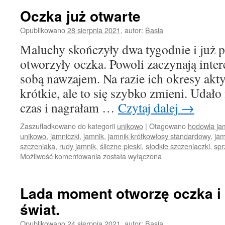
nasze
Oczka już otwarte
maluchy
Opublikowano
28 sierpnia 2021
,
autor:
Basia
Maluchy skończyły dwa tygodnie i już 
otworzyły oczka. Powoli zaczynają inter
sobą nawzajem. Na razie ich okresy akt
krótkie, ale to się szybko zmieni. Udało m
czas i nagrałam …
Czytaj dalej
→
Zaszufladkowano do kategorii
unikowo
|
Otagowano
hodowla ja
unikowo
,
jamniczki
,
jamnik
,
jamnik krótkowłosy standardowy
,
jam
szczeniaka
,
rudy jamnik
,
śliczne pieski
,
słodkie szczeniaczki
,
spr
Oczka
Możliwość komentowania
została wyłączona
już
otwarte
Lada moment otworzę oczka i 
świat.
Opublikowano
24 sierpnia 2021
,
autor:
Basia