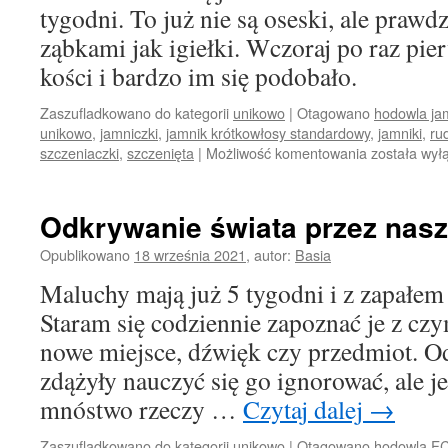
W
tygodni. To już nie są oseski, ale prawd
DAJ
ząbkami jak igiełki. Wczoraj po raz pie
SIĘ
PRZ
kości i bardzo im się podobało.
PRZ
NIE
Zaszufladkowano do kategorii
unikowo
|
Otagowano
hodowla ja
BĘD
unikowo
,
jamniczki
,
jamnik krótkowłosy standardowy
,
jamniki
,
ru
Ach,
szczeniaczki
,
szczenięta
|
Możliwość komentowania
została wył
jakie
dobre
kosteczki
Odkrywanie świata przez nasz
Opublikowano
18 września 2021
,
autor:
Basia
Maluchy mają już 5 tygodni i z zapałem
Staram się codziennie zapoznać je z c
nowe miejsce, dźwięk czy przedmiot. Od
zdążyły nauczyć się go ignorować, ale je
mnóstwo rzeczy …
Czytaj dalej
→
Zaszufladkowano do kategorii
unikowo
|
Otagowano
hodowla FC