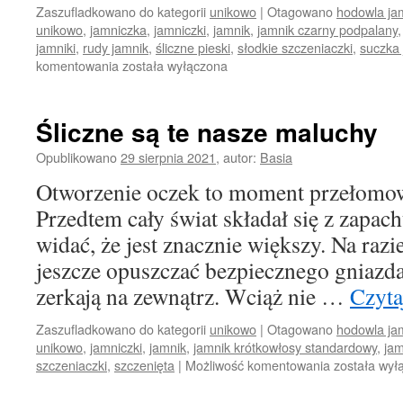
Zaszufladkowano do kategorii
unikowo
|
Otagowano
hodowla ja
unikowo
,
jamniczka
,
jamniczki
,
jamnik
,
jamnik czarny podpalany
jamniki
,
rudy jamnik
,
śliczne pieski
,
słodkie szczeniaczki
,
suczka
Pierwsza
komentowania
została wyłączona
przeprowadzka
Śliczne są te nasze maluchy
Opublikowano
29 sierpnia 2021
,
autor:
Basia
Otworzenie oczek to moment przełomow
Przedtem cały świat składał się z zapach
widać, że jest znacznie większy. Na raz
jeszcze opuszczać bezpiecznego gniazda,
zerkają na zewnątrz. Wciąż nie …
Czyta
Zaszufladkowano do kategorii
unikowo
|
Otagowano
hodowla ja
unikowo
,
jamniczki
,
jamnik
,
jamnik krótkowłosy standardowy
,
jam
Śliczne
szczeniaczki
,
szczenięta
|
Możliwość komentowania
została wył
są
te