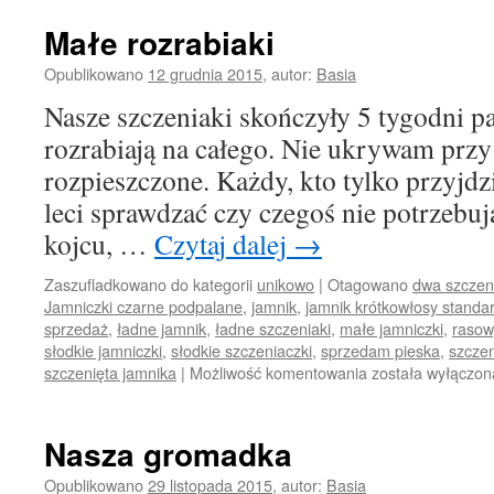
Małe rozrabiaki
Opublikowano
12 grudnia 2015
,
autor:
Basia
Nasze szczeniaki skończyły 5 tygodni pa
rozrabiają na całego. Nie ukrywam przy 
rozpieszczone. Każdy, kto tylko przyjd
leci sprawdzać czy czegoś nie potrzebują
kojcu, …
Czytaj dalej
→
Zaszufladkowano do kategorii
unikowo
|
Otagowano
dwa szczen
Jamniczki czarne podpalane
,
jamnik
,
jamnik krótkowłosy standa
sprzedaż
,
ładne jamnik
,
ładne szczeniaki
,
małe jamniczki
,
rasow
słodkie jamniczki
,
słodkie szczeniaczki
,
sprzedam pieska
,
szczen
Małe
szczenięta jamnika
|
Możliwość komentowania
została wyłączon
rozrabiaki
Nasza gromadka
Opublikowano
29 listopada 2015
,
autor:
Basia