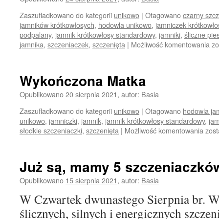
Zaszufladkowano do kategorii
unikowo
|
Otagowano
czarny szc
jamników krótkowłosych
,
hodowla unikowo
,
jamniczek krótkowło
podpalany
,
jamnik krótkowłosy standardowy
,
jamniki
,
śliczne pie
La
jamnika
,
szczeniaczek
,
szczenięta
|
Możliwość komentowania
zo
m
ot
oc
Wykończona Matka
i
za
Opublikowano
20 sierpnia 2021
,
autor:
Basia
po
Zaszufladkowano do kategorii
unikowo
|
Otagowano
hodowla ja
św
unikowo
,
jamniczki
,
jamnik
,
jamnik krótkowłosy standardowy
,
jam
Wyk
słodkie szczeniaczki
,
szczenięta
|
Możliwość komentowania
zost
Mat
Już są, mamy 5 szczeniaczkó
Opublikowano
15 sierpnia 2021
,
autor:
Basia
W Czwartek dwunastego Sierpnia br. We
ślicznych, silnych i energicznych szczen