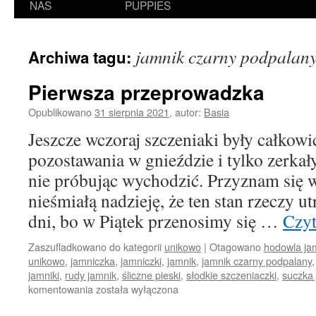
NAS
PUPPIES
jamnik czarny podpalan
Archiwa tagu:
Pierwsza przeprowadzka
Opublikowano
31 sierpnia 2021
,
autor:
Basia
Jeszcze wczoraj szczeniaki były całkow
pozostawania w gnieździe i tylko zerkał
nie próbując wychodzić. Przyznam się 
nieśmiałą nadzieję, że ten stan rzeczy ut
dni, bo w Piątek przenosimy się …
Czyt
Zaszufladkowano do kategorii
unikowo
|
Otagowano
hodowla ja
unikowo
,
jamniczka
,
jamniczki
,
jamnik
,
jamnik czarny podpalany
jamniki
,
rudy jamnik
,
śliczne pieski
,
słodkie szczeniaczki
,
suczka
Pierwsza
komentowania
została wyłączona
przeprowadzka