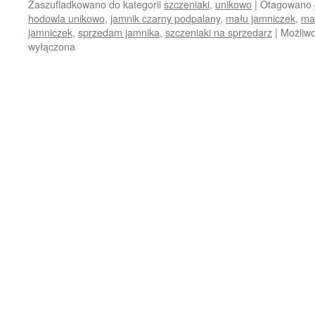
Zaszufladkowano do kategorii
szczeniaki
,
unikowo
|
Otagowano
hodowla unikowo
,
jamnik czarny podpalany
,
mału jamniczek
,
ma
jamniczek
,
sprzedam jamnika
,
szczeniaki na sprzedarz
|
Możliw
wyłączona