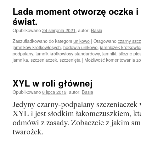
Lada moment otworzę oczka i 
świat.
Opublikowano
24 sierpnia 2021
,
autor:
Basia
Zaszufladkowano do kategorii
unikowo
|
Otagowano
czarny szc
jamników krótkowłosych
,
hodowla unikowo
,
jamniczek krótkowło
podpalany
,
jamnik krótkowłosy standardowy
,
jamniki
,
śliczne pie
La
jamnika
,
szczeniaczek
,
szczenięta
|
Możliwość komentowania
zo
m
ot
oc
XYL w roli głównej
i
za
Opublikowano
8 lipca 2019
,
autor:
Basia
po
Jedyny czarny-podpalany szczeniaczek 
św
XYL i jest słodkim łakomczuszkiem, któ
odmówi z zasady. Zobaczcie z jakim s
twarożek.