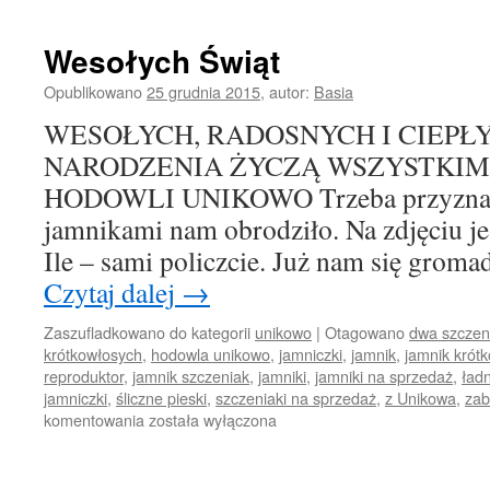
Wesołych Świąt
Opublikowano
25 grudnia 2015
,
autor:
Basia
WESOŁYCH, RADOSNYCH I CIEPŁ
NARODZENIA ŻYCZĄ WSZYSTKIM 
HODOWLI UNIKOWO Trzeba przyznać,
jamnikami nam obrodziło. Na zdjęciu jest
Ile – sami policzcie. Już nam się grom
Czytaj dalej
→
Zaszufladkowano do kategorii
unikowo
|
Otagowano
dwa szczen
krótkowłosych
,
hodowla unikowo
,
jamniczki
,
jamnik
,
jamnik krót
reproduktor
,
jamnik szczeniak
,
jamniki
,
jamniki na sprzedaż
,
ład
jamniczki
,
śliczne pieski
,
szczeniaki na sprzedaż
,
z Unikowa
,
zab
Wesołych
komentowania
została wyłączona
Świąt