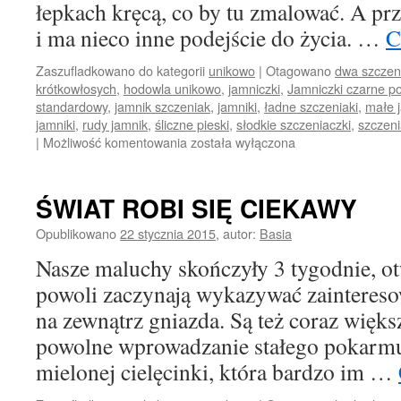
łepkach kręcą, co by tu zmalować. A prz
i ma nieco inne podejście do życia. …
C
Zaszufladkowano do kategorii
unikowo
|
Otagowano
dwa szczen
krótkowłosych
,
hodowla unikowo
,
jamniczki
,
Jamniczki czarne p
standardowy
,
jamnik szczeniak
,
jamniki
,
ładne szczeniaki
,
małe 
jamniki
,
rudy jamnik
,
śliczne pieski
,
słodkie szczeniaczki
,
szczeni
Małe
|
Możliwość komentowania
została wyłączona
rozrabiaki
ŚWIAT ROBI SIĘ CIEKAWY
Opublikowano
22 stycznia 2015
,
autor:
Basia
Nasze maluchy skończyły 3 tygodnie, ot
powoli zaczynają wykazywać zainteresow
na zewnątrz gniazda. Są też coraz większ
powolne wprowadzanie stałego pokarmu.
mielonej cielęcinki, która bardzo im …