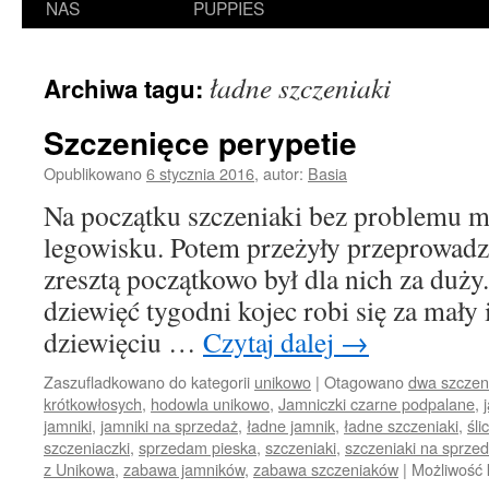
NAS
PUPPIES
ładne szczeniaki
Archiwa tagu:
Szczenięce perypetie
Opublikowano
6 stycznia 2016
,
autor:
Basia
Na początku szczeniaki bez problemu mi
legowisku. Potem przeżyły przeprowadz
zresztą początkowo był dla nich za duży
dziewięć tygodni kojec robi się za mały 
dziewięciu …
Czytaj dalej
→
Zaszufladkowano do kategorii
unikowo
|
Otagowano
dwa szczen
krótkowłosych
,
hodowla unikowo
,
Jamniczki czarne podpalane
,
jamniki
,
jamniki na sprzedaż
,
ładne jamnik
,
ładne szczeniaki
,
śli
szczeniaczki
,
sprzedam pieska
,
szczeniaki
,
szczeniaki na sprze
z Unikowa
,
zabawa jamników
,
zabawa szczeniaków
|
Możliwość