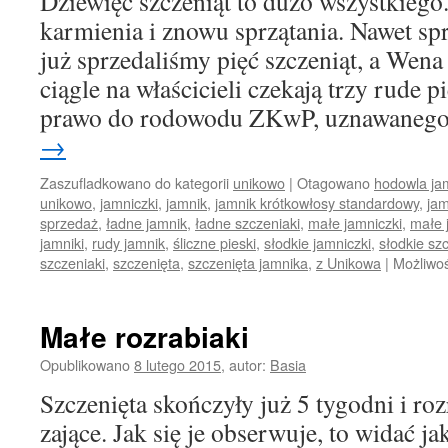
Dziewięć szczeniąt to dużo wszystkiego. 
karmienia i znowu sprzątania. Nawet s
już sprzedaliśmy pięć szczeniąt, a Wena 
ciągle na właścicieli czekają trzy rude p
prawo do rodowodu ZKwP, uznawaneg
→
Zaszufladkowano do kategorii
unikowo
|
Otagowano
hodowla ja
unikowo
,
jamniczki
,
jamnik
,
jamnik krótkowłosy standardowy
,
jam
sprzedaż
,
ładne jamnik
,
ładne szczeniaki
,
małe jamniczki
,
małe 
jamniki
,
rudy jamnik
,
śliczne pieski
,
słodkie jamniczki
,
słodkie sz
szczeniaki
,
szczenięta
,
szczenięta jamnika
,
z Unikowa
|
Możliwo
Małe rozrabiaki
Opublikowano
8 lutego 2015
,
autor:
Basia
Szczenięta skończyły już 5 tygodni i roz
zające. Jak się je obserwuje, to widać ja