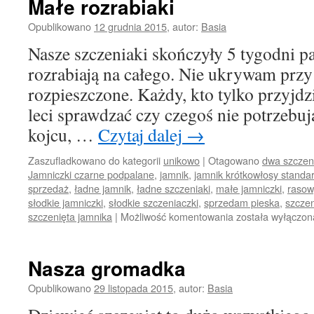
Małe rozrabiaki
Opublikowano
12 grudnia 2015
,
autor:
Basia
Nasze szczeniaki skończyły 5 tygodni pa
rozrabiają na całego. Nie ukrywam przy 
rozpieszczone. Każdy, kto tylko przyjd
leci sprawdzać czy czegoś nie potrzebują
kojcu, …
Czytaj dalej
→
Zaszufladkowano do kategorii
unikowo
|
Otagowano
dwa szczen
Jamniczki czarne podpalane
,
jamnik
,
jamnik krótkowłosy standa
sprzedaż
,
ładne jamnik
,
ładne szczeniaki
,
małe jamniczki
,
rasow
słodkie jamniczki
,
słodkie szczeniaczki
,
sprzedam pieska
,
szczen
Małe
szczenięta jamnika
|
Możliwość komentowania
została wyłączon
rozrabiaki
Nasza gromadka
Opublikowano
29 listopada 2015
,
autor:
Basia