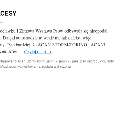
CESY
ia
łocławku I Zimowa Wystawa Psów odbywała się nieopodal
zięki autostradzie to wcale nie tak daleko, więc
dziemy. Tym bardziej, że ACAN STORM-TORINO i ACANI
 wniosków …
Czytaj dalej
→
Otagowano
Acan Storm Torini
,
jamnik
,
jamniki
,
pies
,
psy
,
reproduktor
,
rudy
WŁOCŁAWKOWE
Możliwość komentowania
została wyłączona
SUKCESY