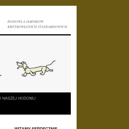
HODOWLA JAMNIKÓW
KRÓTKOWŁOSYCH STANDARDOWYCH
O NASZEJ HODOWLI
___WITAMY SERDECZNIE___