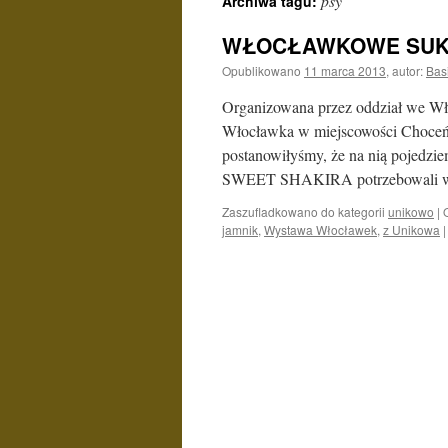
psy
Archiwa tagu:
WŁOCŁAWKOWE SUK
Opublikowano
11 marca 2013
,
autor:
Bas
Organizowana przez oddział we W
Włocławka w miejscowości Choceń. D
postanowiłyśmy, że na nią poje
SWEET SHAKIRA potrzebowali
Zaszufladkowano do kategorii
unikowo
|
jamnik
,
Wystawa Włocławek
,
z Unikowa
|