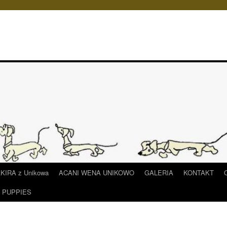
IRA z Unikowa
ACANI WENA UNIKOWO
GALERIA
KONTAKT
/ PUPPIES