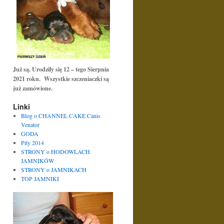
Już są. Urodziły się 12 – tego Sierpnia
2021 roku. Wszystkie szczeniaczki są
już zamówione.
Linki
Blog o CHANNEL CAKE Canis
Venator
GODA
Pity 2014
STRONY o HODOWLACH
JAMNIKÓW
STRONY o JAMNIKACH
TOP JAMNIKI