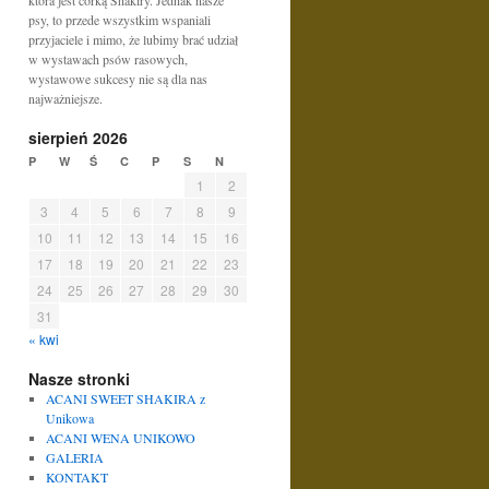
która jest córką Shakiry. Jednak nasze
psy, to przede wszystkim wspaniali
przyjaciele i mimo, że lubimy brać udział
w wystawach psów rasowych,
wystawowe sukcesy nie są dla nas
najważniejsze.
sierpień 2026
P
W
Ś
C
P
S
N
1
2
3
4
5
6
7
8
9
10
11
12
13
14
15
16
17
18
19
20
21
22
23
24
25
26
27
28
29
30
31
« kwi
Nasze stronki
ACANI SWEET SHAKIRA z
Unikowa
ACANI WENA UNIKOWO
GALERIA
KONTAKT