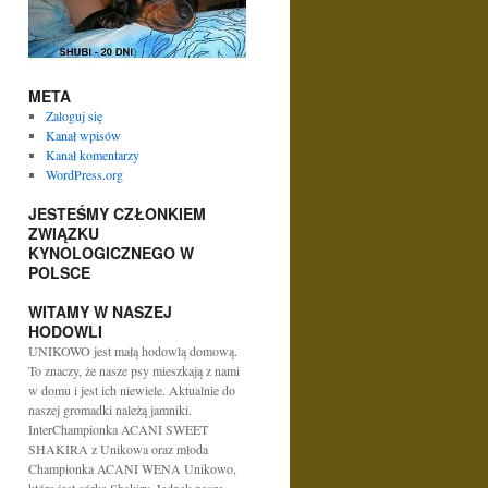
META
Zaloguj się
Kanał wpisów
Kanał komentarzy
WordPress.org
JESTEŚMY CZŁONKIEM
ZWIĄZKU
KYNOLOGICZNEGO W
POLSCE
WITAMY W NASZEJ
HODOWLI
UNIKOWO jest małą hodowlą domową.
To znaczy, że nasze psy mieszkają z nami
w domu i jest ich niewiele. Aktualnie do
naszej gromadki należą jamniki.
InterChampionka ACANI SWEET
SHAKIRA z Unikowa oraz młoda
Championka ACANI WENA Unikowo,