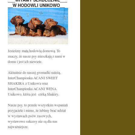
__W HODOWLI UNIKOWO__
Jesteśmy małą hodowlą domową. To
znaczy, że nasze psy mieszkają z nami w
domu i jest ich niewiele.
Aktualnie do naszej gromadki należą.
InterChampionka ACANI SWEET
SHAKIRA z Unikowa oraz
InterChampionka ACANI WENA
Unikowo, która jest córką Shakiry.
Nasze psy, to przede wszystkim wspaniali
przyjaciele i mimo, że lubimy brać udział
w wystawach psów rasowych,
wystawowe sukcesy nie są dla nas
najważniejsze.